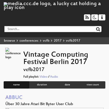
browse
conferences
vcfb
2017
vcfb2017
Vintage Computing
Festival Berlin 2017
vcfb2017
Full playlist:
Video
/
Audio
name
duration
date
view count
ABBUC
Über 30 Jahre Atari Bit Byter User Club