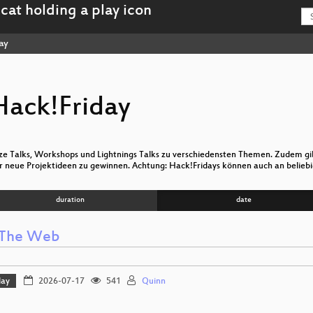
ay
ack!Friday
ze Talks, Workshops und Lightnings Talks zu verschiedensten Themen. Zudem gibt
ür neue Projektideen zu gewinnen. Achtung: Hack!Fridays können auch an belieb
duration
date
 The Web
day
2026-07-17
541
Quinn