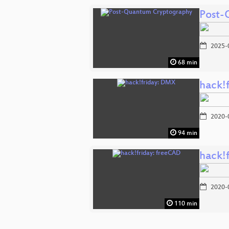
Post-
2025-
68 min
hack!
2020-
94 min
hack!
2020-
110 min