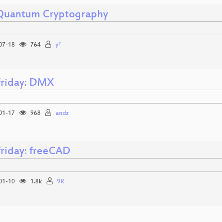
Quantum Cryptography
07-18
764
y⁷
friday: DMX
01-17
968
andz
friday: freeCAD
01-10
1.8k
9R