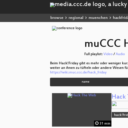
browse
regional
muenchen
hackfrid
muCCC H
Full playlist:
Video
/
Audio
Beim Hack!Friday gibt es mehr oder weniger kur
weiter an ihnen zu tüfteln oder andere Wesen f
https://wiki.muc.ccc.de/hack_friday
name
Hack
hack!fri
31 min