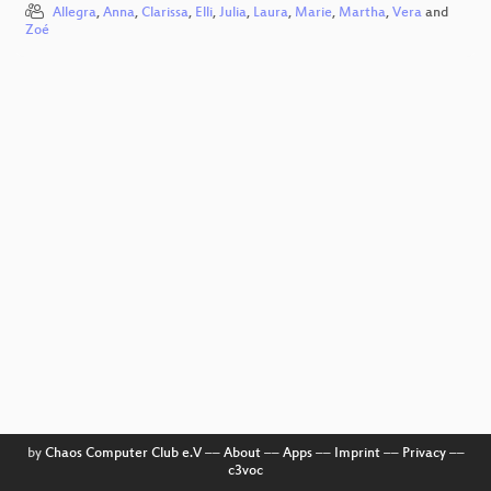
Allegra
,
Anna
,
Clarissa
,
Elli
,
Julia
,
Laura
,
Marie
,
Martha
,
Vera
and
Zoé
by
Chaos Computer Club e.V
––
About
––
Apps
––
Imprint
––
Privacy
––
c3voc