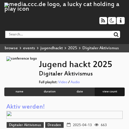
browse
events
jugendhackt
2025
Digitaler Aktivismus
Jugend hackt 2025
Digitaler Aktivismus
Full playlist:
Video
/
Audio
name
duration
date
view count
Aktiv werden!
Digitaler Aktivismus
Dresden
2025-04-13
663