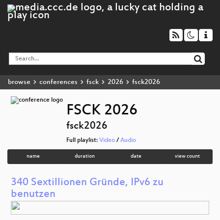
browse
conferences
fsck
2026
fsck2026
FSCK 2026
fsck2026
Full playlist:
Video
/
Audio
name
duration
date
view count
340 Sextillionen Gründe, IPv6 zu
benutzen