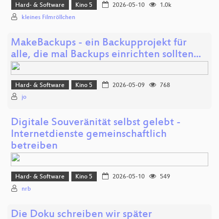
Hard- & Software
Kino 5
2026-05-10
1.0k
kleines Filmröllchen
MakeBackups - ein Backupprojekt für
alle, die mal Backups einrichten sollten...
Hard- & Software
Kino 5
2026-05-09
768
jo
Digitale Souveränität selbst gelebt -
Internetdienste gemeinschaftlich
betreiben
Hard- & Software
Kino 5
2026-05-10
549
nrb
Die Doku schreiben wir später