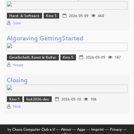
Hard- & Software
Kino 5
2026-05-09
460
Synx
Algoraving GettingStarted
Gesellschaft, Kunst & Kultur
Kino 5
2026-05-09
187
floppy
Closing
Kino 5
fsck2026-deu
2026-05-10
106
Nick
by
Chaos Computer Club e.V
––
About
––
Apps
––
Imprint
––
Privacy
––