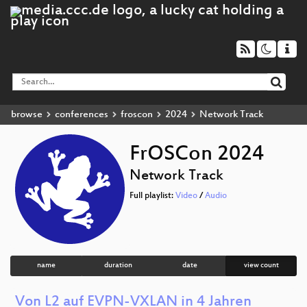
browse
conferences
froscon
2024
Network Track
FrOSCon 2024
Network Track
Full playlist:
Video
/
Audio
name
duration
date
view count
Von L2 auf EVPN-VXLAN in 4 Jahren