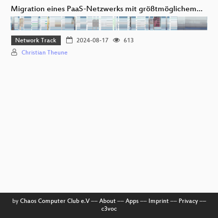
Migration eines PaaS-Netzwerks mit größtmöglichem…
Network Track
2024-08-17
613
Christian Theune
by
Chaos Computer Club e.V
––
About
––
Apps
––
Imprint
––
Privacy
––
c3voc