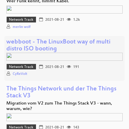
Wer Funk kennt, nimmt Kabel.
Network Track
2021-08-21
1.2k
merlin wolf
webboot - The LinuxBoot way of multi
distro ISO booting
Network Track
2021-08-21
191
CyReVolt
The Things Network und der The Things
Stack V3
Migration vom V2 zum The Things Stack V3 - wann,
warum, wie?
Network Track
2021-08-21
143