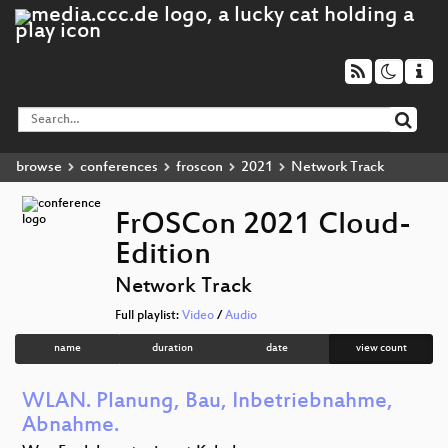
browse
conferences
froscon
2021
Network Track
FrOSCon 2021 Cloud-
Edition
Network Track
Full playlist:
Video
/
Audio
name
duration
date
view count
WLAN. Planung, Bau, Inbetriebnahme,
Abnahme.