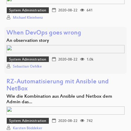
System Administration
2020-08-22
641
Michael Kleinhenz
When DevOps goes wrong
An observation story
System Administration
2020-08-22
1.0k
Sebastian Oehlke
RZ-Automatisierung mit Ansible und
NetBox
Wie die Kombination aus Ansible und Netbox dem
Admin das…
System Administration
2020-08-22
742
Karsten Böddeker