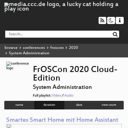
browse
conferences
froscon
2020
System Administration
FrOSCon 2020 Cloud-
Edition
System Administration
Full playlist:
Video
/
Audio
name
duration
date
view count
Smartes Smart Home mit Home Assistant