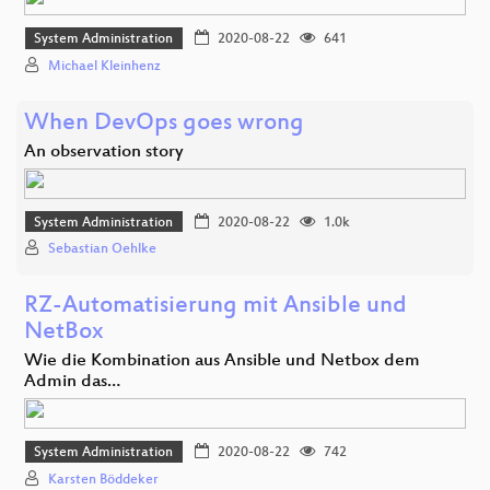
System Administration
2020-08-22
641
Michael Kleinhenz
When DevOps goes wrong
An observation story
System Administration
2020-08-22
1.0k
Sebastian Oehlke
RZ-Automatisierung mit Ansible und
NetBox
Wie die Kombination aus Ansible und Netbox dem
Admin das…
System Administration
2020-08-22
742
Karsten Böddeker