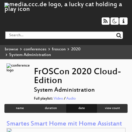
browse
conferences
froscon
2020
System Administration
FrOSCon 2020 Cloud-
Edition
System Administration
Full playlist:
Video
/
Audio
name
duration
date
view count
Smartes Smart Home mit Home Assistant