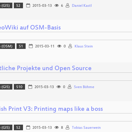
 (GIS)
S2
2015-03-13
6
Daniel Kastl
eoWiki auf OSM-Basis
e (OSM)
S1
2015-03-11
0
Klaus Stein
tliche Projekte und Open Source
 (GIS)
S10
2015-03-13
0
Sven Böhme
h Print V3: Printing maps like a boss
 (GIS)
S2
2015-03-13
8
Tobias Sauerwein