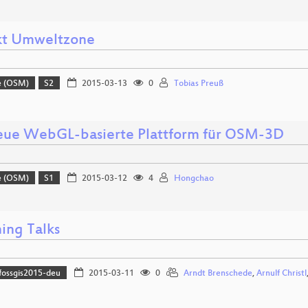
kt Umweltzone
e (OSM)
S2
2015-03-13
0
Tobias Preuß
eue WebGL-basierte Plattform für OSM-3D
e (OSM)
S1
2015-03-12
4
Hongchao
ing Talks
fossgis2015-deu
2015-03-11
0
Arndt Brenschede
,
Arnulf Christl