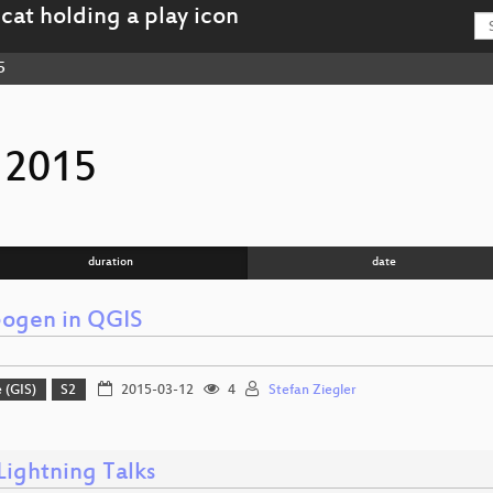
5
 2015
duration
date
bogen in QGIS
 (GIS)
S2
2015-03-12
4
Stefan Ziegler
ightning Talks