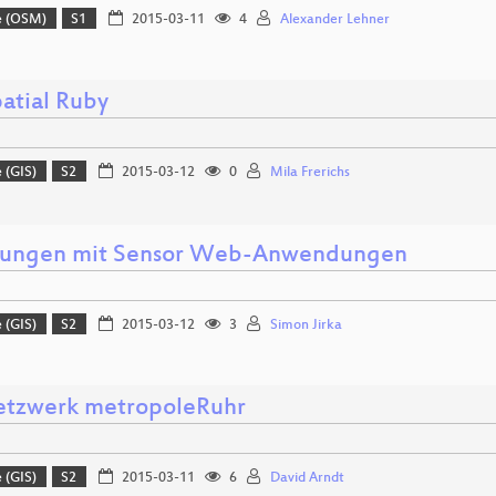
e (OSM)
S1
2015-03-11
4
Alexander Lehner
atial Ruby
 (GIS)
S2
2015-03-12
0
Mila Frerichs
rungen mit Sensor Web-Anwendungen
 (GIS)
S2
2015-03-12
3
Simon Jirka
tzwerk metropoleRuhr
 (GIS)
S2
2015-03-11
6
David Arndt