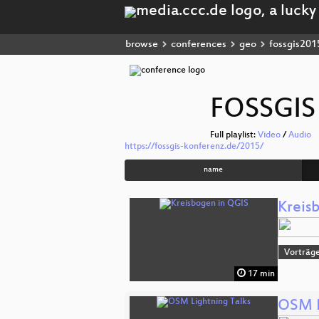
browse
conferences
geo
fossgis201
FOSSGIS
Full playlist:
Video
/
Audio
https://fossgis-konferenz.de/2015/
name
Kreis
Vorträge
17 min
OSM L