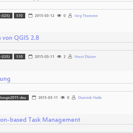
 (GIS)
S10
2015-03-12
0
Jörg Thomsen
 von QGIS 2.8
 (GIS)
S10
2015-03-11
2
Horst Düster
nung
fossgis2015-deu
2015-03-11
0
Dominik Helle
ion-based Task Management