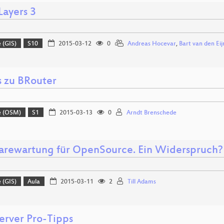
ayers 3
 (GIS)
S10
2015-03-12
0
Andreas Hocevar
,
Bart van den Ei
 zu BRouter
e (OSM)
S1
2015-03-13
0
Arndt Brenschede
arewartung für OpenSource. Ein Widerspruch?
 (GIS)
Aula
2015-03-11
2
Till Adams
rver Pro-Tipps