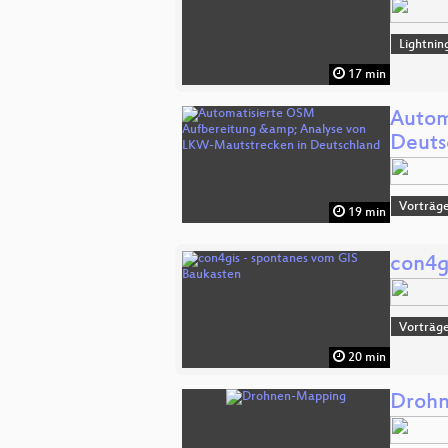
Lightnin
17 min
Autom
Deuts
Vorträg
19 min
con4g
Vorträge
20 min
Droh