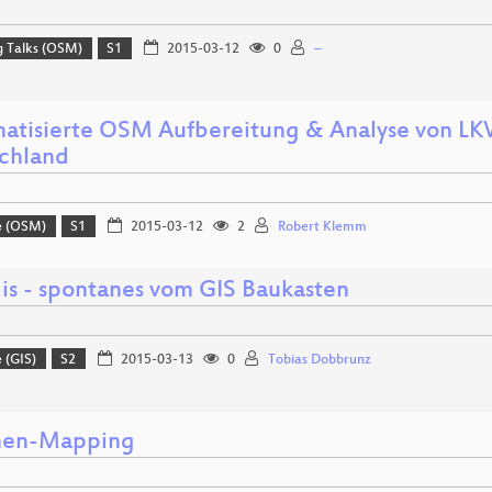
g Talks (OSM)
S1
2015-03-12
0
–
atisierte OSM Aufbereitung & Analyse von L
chland
e (OSM)
S1
2015-03-12
2
Robert Klemm
is - spontanes vom GIS Baukasten
 (GIS)
S2
2015-03-13
0
Tobias Dobbrunz
nen-Mapping