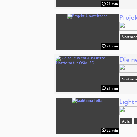
21 min
Proje
Vorträg
21 min
Die n
Vorträg
21 min
Lightn
Aula
22 min