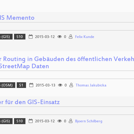
IS Memento
 (GIS)
S10
2015-03-12
0
Felix Kunde
r Routing in Gebäuden des öffentlichen Verkehr
StreetMap Daten
e (OSM)
S1
2015-03-13
0
Thomas Jakubicka
r für den GIS-Einsatz
 (GIS)
S10
2015-03-12
0
Bjoern Schilberg