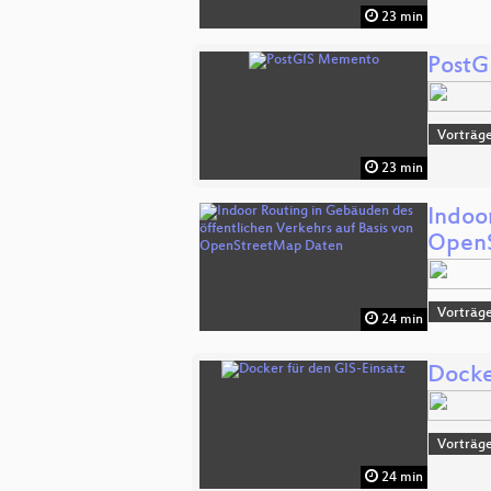
23 min
PostG
Vorträge
23 min
Indoo
Open
Vorträg
24 min
Docke
Vorträge
24 min