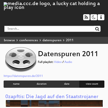
browse
conferences
datenspuren
2011
Datenspuren 2011
Full playlist:
Video
/
Audio
https://datenspuren.de/2011
name
duration
date
view count
0zapftis: Die Jagd auf den Staatstrojaner