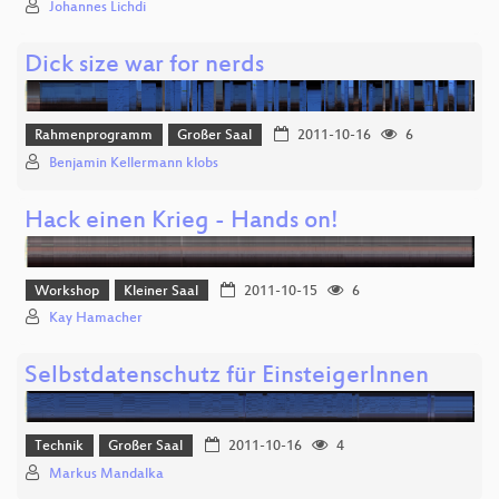
Johannes Lichdi
Dick size war for nerds
Rahmenprogramm
Großer Saal
2011-10-16
6
Benjamin Kellermann klobs
Hack einen Krieg - Hands on!
Workshop
Kleiner Saal
2011-10-15
6
Kay Hamacher
Selbstdatenschutz für EinsteigerInnen
Technik
Großer Saal
2011-10-16
4
Markus Mandalka