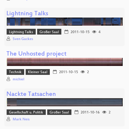
Lightning Talks
Lightning Talks
Großer Saal
2011-10-15
4
Sven Guckes
The Unhosted project
Technik
Kleiner Saal
2011-10-15
2
michiel
Nackte Tatsachen
Gesellschaft u. Politik
Großer Saal
2011-10-16
2
Mark Neis