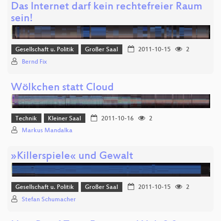
Das Internet darf kein rechtefreier Raum
sein!
Gesellschaft u. Politik
Großer Saal
2011-10-15
2
Bernd Fix
Wölkchen statt Cloud
Technik
Kleiner Saal
2011-10-16
2
Markus Mandalka
»Killerspiele« und Gewalt
Gesellschaft u. Politik
Großer Saal
2011-10-15
2
Stefan Schumacher