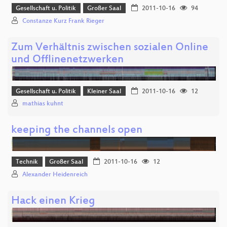
Gesellschaft u. Politik
Großer Saal
2011-10-16
94
Constanze Kurz Frank Rieger
Zum Verhältnis zwischen sozialen Online
und Offlinenetzwerken
Gesellschaft u. Politik
Kleiner Saal
2011-10-16
12
mathias kuhnt
keeping the channels open
Technik
Großer Saal
2011-10-16
12
Alexander Heidenreich
Hack einen Krieg