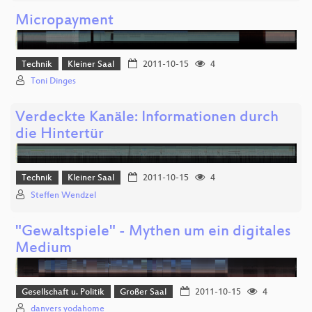
Micropayment
Technik
Kleiner Saal
2011-10-15
4
Toni Dinges
Verdeckte Kanäle: Informationen durch
die Hintertür
Technik
Kleiner Saal
2011-10-15
4
Steffen Wendzel
"Gewaltspiele" - Mythen um ein digitales
Medium
Gesellschaft u. Politik
Großer Saal
2011-10-15
4
danvers yodahome