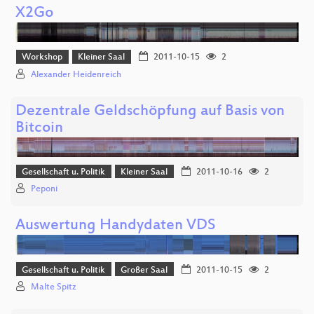
X2Go
Workshop
Kleiner Saal
2011-10-15
2
Alexander Heidenreich
Dezentrale Geldschöpfung auf Basis von
Bitcoin
Gesellschaft u. Politik
Kleiner Saal
2011-10-16
2
Peponi
Auswertung Handydaten VDS
Gesellschaft u. Politik
Großer Saal
2011-10-15
2
Malte Spitz