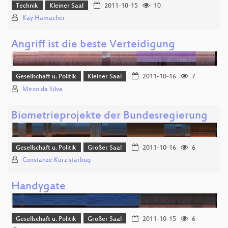
Technik
Kleiner Saal
2011-10-15
10
Kay Hamacher
Angriff ist die beste Verteidigung
Gesellschaft u. Politik
Kleiner Saal
2011-10-16
7
Mirco da Silva
Biometrieprojekte der Bundesregierung
Gesellschaft u. Politik
Großer Saal
2011-10-16
6
Constanze Kurz starbug
Handygate
Gesellschaft u. Politik
Großer Saal
2011-10-15
6