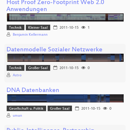
Host Proof Zero-Footprint Web 2.0
Anwendungen
Technik
Kleiner Saal
2011-10-15
1
Benjamin Kellermann
Datenmodelle Sozialer Netzwerke
Technik
Großer Saal
2011-10-15
0
Astro
DNA Datenbanken
Gesellschaft u. Politik
Großer Saal
2011-10-15
0
uman