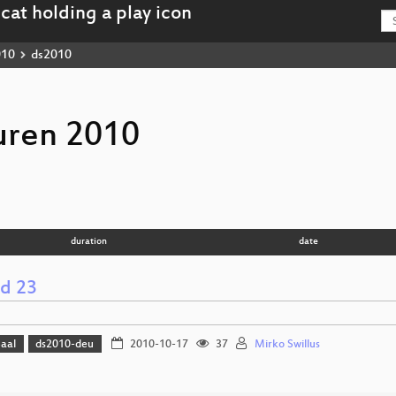
010
ds2010
uren 2010
duration
date
nd 23
Saal
ds2010-deu
2010-10-17
37
Mirko Swillus