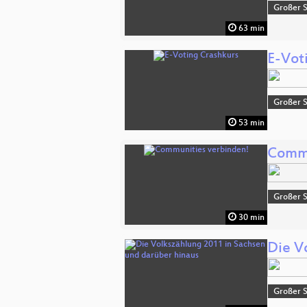
Großer 
63 min
E-Vot
Großer 
53 min
Commu
Großer 
30 min
Die V
Großer 