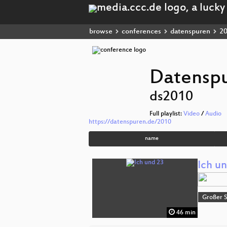
browse
conferences
datenspuren
2
Datensp
ds2010
Full playlist:
Video
/
Audio
https://datenspuren.de/2010
name
Ich u
Großer 
46 min