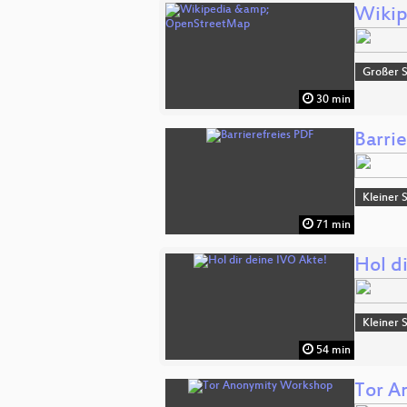
Wikip
Großer 
30 min
Barri
Kleiner 
71 min
Hol d
Kleiner 
54 min
Tor A