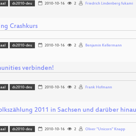
Saal
ds2010-deu
2010-10-16
2
Friedrich Lindenberg fukami
ing Crashkurs
Saal
ds2010-deu
2010-10-16
2
Benjamin Kellermann
nities verbinden!
Saal
ds2010-deu
2010-10-16
2
Frank Hofmann
olkszählung 2011 in Sachsen und darüber hinau
Saal
ds2010-deu
2010-10-16
2
Oliver "Unicorn" Knapp