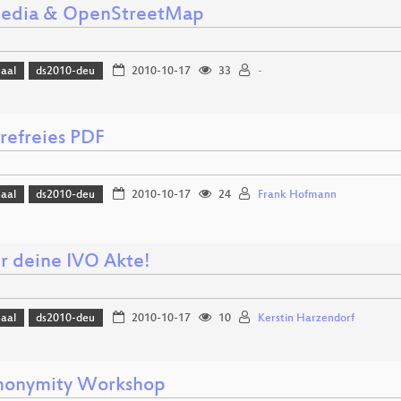
edia & OpenStreetMap
Saal
ds2010-deu
2010-10-17
33
-
erefreies PDF
Saal
ds2010-deu
2010-10-17
24
Frank Hofmann
ir deine IVO Akte!
Saal
ds2010-deu
2010-10-17
10
Kerstin Harzendorf
nonymity Workshop