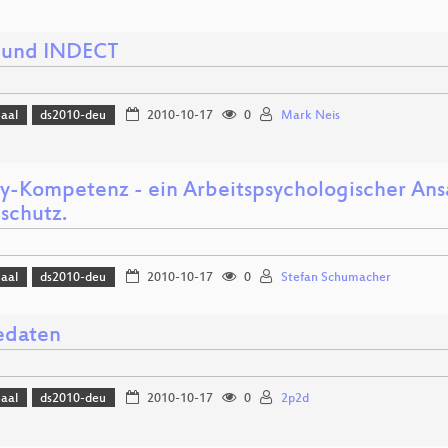
 und INDECT
Saal
ds2010-deu
2010-10-17
0
Mark Neis
cy-Kompetenz - ein Arbeitspsychologischer Ansa
schutz.
Saal
ds2010-deu
2010-10-17
0
Stefan Schumacher
edaten
Saal
ds2010-deu
2010-10-17
0
2p2d