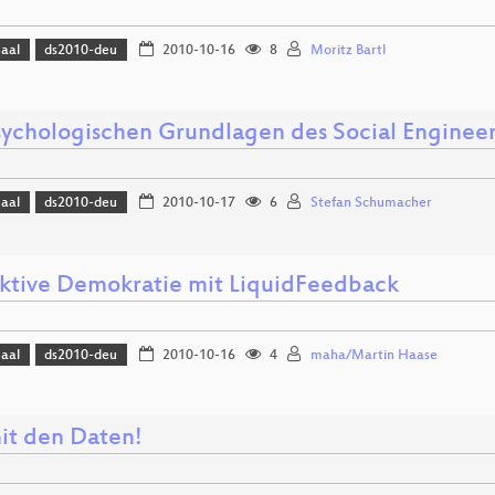
Saal
ds2010-deu
2010-10-16
8
Moritz Bartl
sychologischen Grundlagen des Social Enginee
Saal
ds2010-deu
2010-10-17
6
Stefan Schumacher
aktive Demokratie mit LiquidFeedback
Saal
ds2010-deu
2010-10-16
4
maha/Martin Haase
it den Daten!