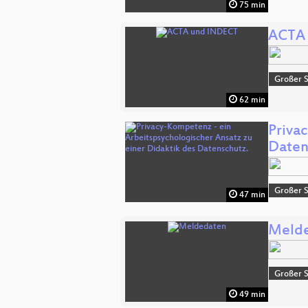
75 min
ACTA
Großer 
62 min
Priva
Daten
Großer 
47 min
Meld
Großer 
49 min