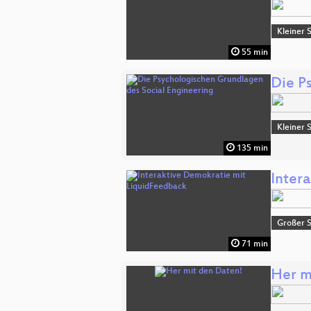
Kleiner 
55 min
Die P
Kleiner 
135 min
Inter
Großer 
71 min
Her m