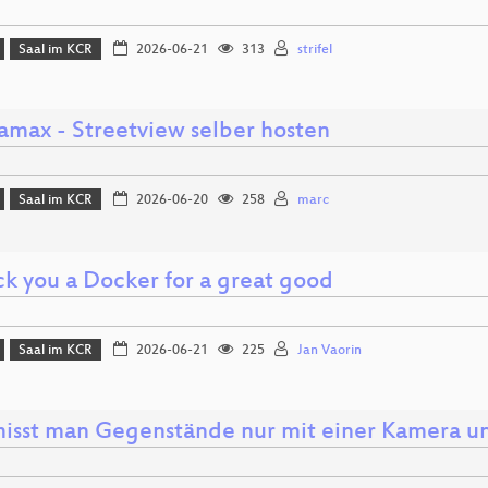
Saal im KCR
2026-06-21
313
strifel
amax - Streetview selber hosten
Saal im KCR
2026-06-20
258
marc
k you a Docker for a great good
Saal im KCR
2026-06-21
225
Jan Vaorin
isst man Gegenstände nur mit einer Kamera u