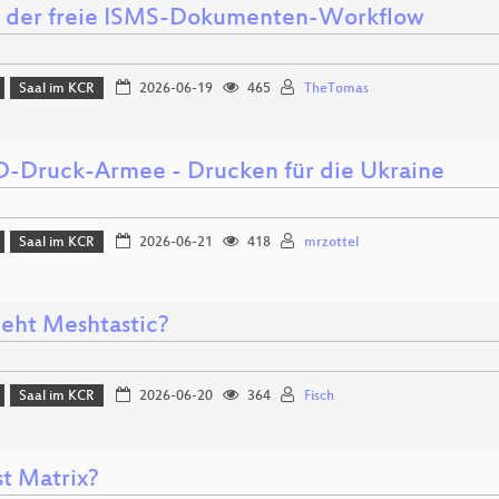
- der freie ISMS-Dokumenten-Workflow
Saal im KCR
2026-06-19
465
TheTomas
D-Druck-Armee - Drucken für die Ukraine
Saal im KCR
2026-06-21
418
mrzottel
eht Meshtastic?
Saal im KCR
2026-06-20
364
Fisch
st Matrix?