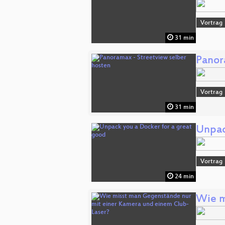
Vortrag
31 min
Panor
Vortrag
31 min
Unpac
Vortrag
24 min
Wie m