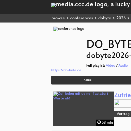
browse
conferences
dobyte
2026
DO_BYTE
dobyte2026
Full playlist:
Video
/
Audio
https://do-byte.de
name
Zufri
Vortrag
53 min