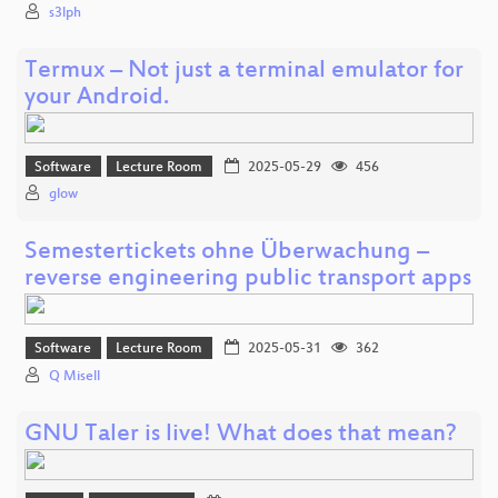
s3lph
Termux – Not just a terminal emulator for
your Android.
Software
Lecture Room
2025-05-29
456
glow
Semestertickets ohne Überwachung –
reverse engineering public transport apps
Software
Lecture Room
2025-05-31
362
Q Misell
GNU Taler is live! What does that mean?