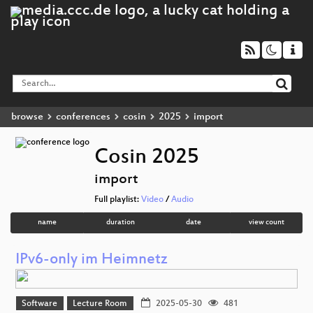
browse
conferences
cosin
2025
import
Cosin 2025
import
Full playlist:
Video
/
Audio
name
duration
date
view count
IPv6-only im Heimnetz
Software
Lecture Room
2025-05-30
481