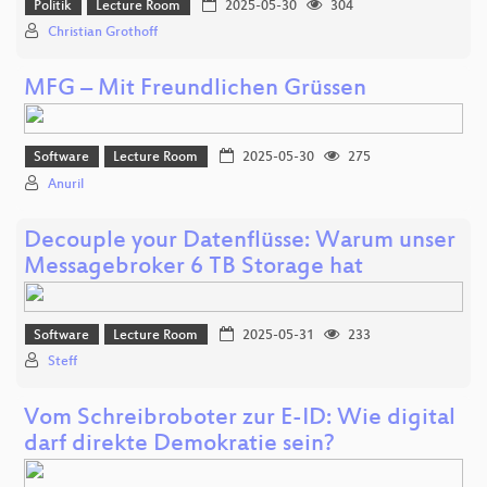
Politik
Lecture Room
2025-05-30
304
Christian Grothoff
MFG – Mit Freundlichen Grüssen
Software
Lecture Room
2025-05-30
275
Anuril
Decouple your Datenflüsse: Warum unser
Messagebroker 6 TB Storage hat
Software
Lecture Room
2025-05-31
233
Steff
Vom Schreibroboter zur E-ID: Wie digital
darf direkte Demokratie sein?